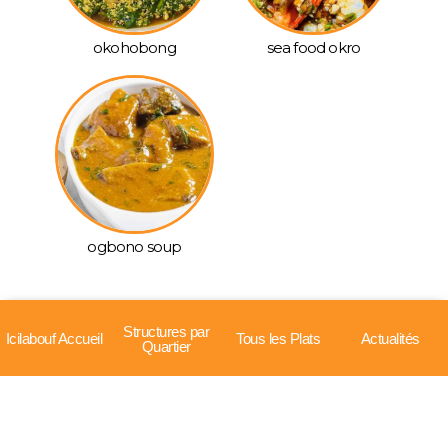
okohobong
sea food okro
ogbono soup
Structures par
Icilabouf Accueil
Tous les Plats
Actualités
Quartier