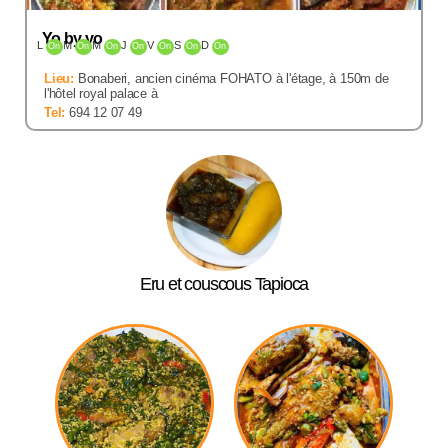
Yo by yo
L
M
M
J
V
S
D
On
On
On
On
On
On
On
Lieu:
Bonaberi, ancien cinéma FOHATO à l'étage, à 150m de
l'hôtel royal palace à
Tel:
694 12 07 49
Eru et couscous Tapioca