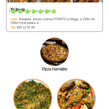
Yo by yo
L
M
M
J
V
S
D
On
On
On
On
On
On
On
Lieu:
Bonaberi, ancien cinéma FOHATO à l'étage, à 150m de
l'hôtel royal palace à
Tel:
694 12 07 49
Pizza Fermière