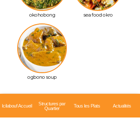
okohobong
sea food okro
ogbono soup
Structures par
Icilabouf Accueil
Tous les Plats
Actualités
Quartier