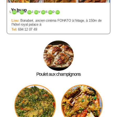
Yo by yo
L
M
M
J
V
S
D
On
On
On
On
On
On
On
Lieu:
Bonaberi, ancien cinéma FOHATO à l'étage, à 150m de
l'hôtel royal palace à
Tel:
694 12 07 49
Poulet aux champignons