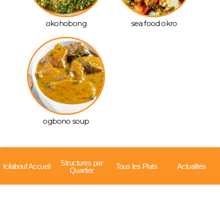
okohobong
sea food okro
ogbono soup
Structures par
Icilabouf Accueil
Tous les Plats
Actualités
Quartier