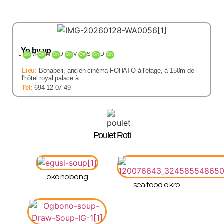
Yo by yo
L
M
M
J
V
S
D
On
On
On
On
On
On
On
Lieu:
Bonaberi, ancien cinéma FOHATO à l'étage, à 150m de
l'hôtel royal palace à
Tel:
694 12 07 49
Poulet Roti
okohobong
sea food okro