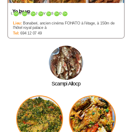
Yo by yo
L
M
M
J
V
S
D
On
On
On
On
On
On
On
Lieu:
Bonaberi, ancien cinéma FOHATO à l'étage, à 150m de
l'hôtel royal palace à
Tel:
694 12 07 49
Scampi Allocp