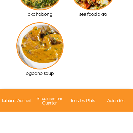
okohobong
sea food okro
ogbono soup
Structures par
Icilabouf Accueil
Tous les Plats
Actualités
Quartier