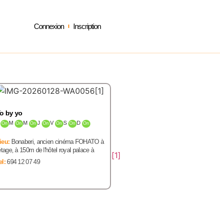
Connexion
Inscription
o by yo
L
M
M
J
V
S
D
On
On
On
On
On
On
On
ieu:
Bonaberi, ancien cinéma FOHATO à
'étage, à 150m de l'hôtel royal palace à
el:
694 12 07 49