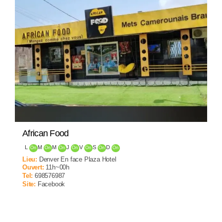
African Food
L
M
M
J
V
S
D
On
On
On
On
On
On
On
Lieu:
Denver En face Plaza Hotel
Ouvert:
11h~00h
Tel:
698576987
Site:
Facebook