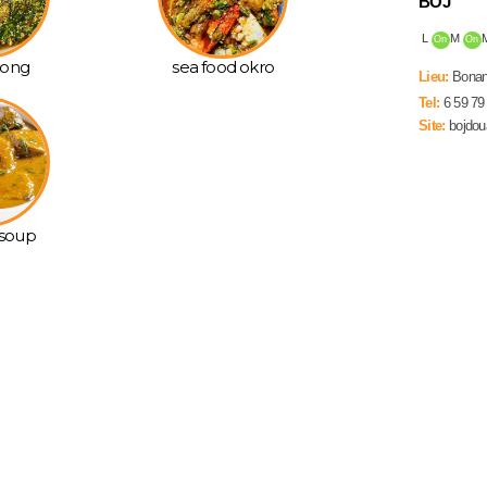
BOJ
L
M
On
On
ong
sea food okro
Lieu:
Bonan
Tel:
6 59 79
Site:
bojdou
soup