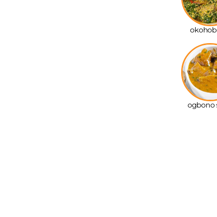
okohob
ogbono 