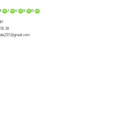
M
J
V
S
D
On
On
On
On
On
jo
 55 39
ala237@gmail.com