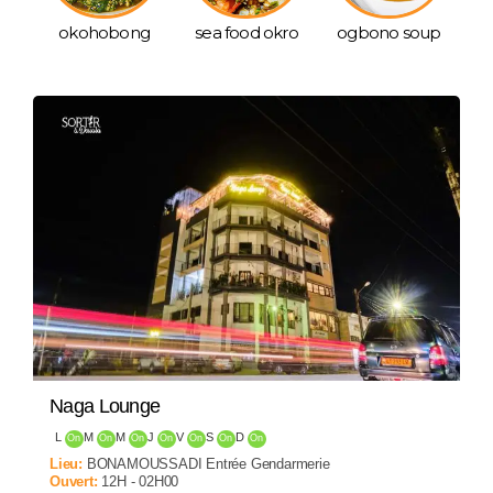
okohobong
sea food okro
ogbono soup
Naga Lounge
L
M
M
J
V
S
D
On
On
On
On
On
On
On
Lieu:
BONAMOUSSADI Entrée Gendarmerie
Ouvert:
12H - 02H00